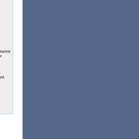
ewanne
r
s
nt.