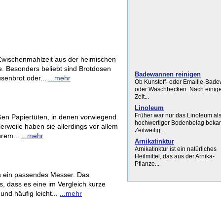
e Zwischenmahlzeit aus der heimischen
 Besonders beliebt sind Brotdosen
Badewannen reinigen
usenbrot oder...
...mehr
Ob Kunstoff- oder Emaille-Bad
oder Waschbecken: Nach einige
Zeit...
Linoleum
Früher war nur das Linoleum al
ißen Papiertüten, in denen vorwiegend
hochwertiger Bodenbelag bekan
lerweile haben sie allerdings vor allem
Zeitweilig...
hrem...
...mehr
Arnikatinktur
Arnikatinktur ist ein natürliches
Heilmittel, das aus der Arnika-
Pflanze...
es ein passendes Messer. Das
, dass es eine im Vergleich kurze
und häufig leicht...
...mehr