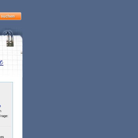
e
0
n
Frage:
 es