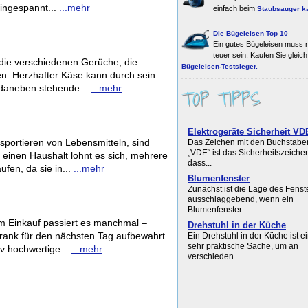
eingespannt...
...mehr
einfach beim
Staubsauger k
Die Bügeleisen Top 10
Ein gutes Bügeleisen muss n
teuer sein. Kaufen Sie gleich
 die verschiedenen Gerüche, die
Bügeleisen-Testsieger.
en. Herzhafter Käse kann durch sein
 daneben stehende...
...mehr
TOP TIPPS
Elektrogeräte Sicherheit VD
nsportieren von Lebensmitteln, sind
Das Zeichen mit den Buchstabe
„VDE“ ist das Sicherheitszeichen
einen Haushalt lohnt es sich, mehrere
dass...
fen, da sie in...
...mehr
Blumenfenster
Zunächst ist die Lage des Fenst
ausschlaggebend, wenn ein
Blumenfenster...
m Einkauf passiert es manchmal –
Drehstuhl in der Küche
hrank für den nächsten Tag aufbewahrt
Ein Drehstuhl in der Küche ist e
sehr praktische Sache, um an
iv hochwertige...
...mehr
verschieden...