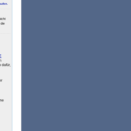
aufen.
icht
 die
E
n
 dafür,
er
ine